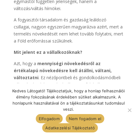
egymástól független jelenségek, hanem a
változás/váltás hírnökei.
A fogyasztói társadalom és gazdaság leáldozó
csillagai, nagyon egyszerűen magyarázva azért, mert a
termelés növekedését nem lehet tovább folytatni, mert
a Föld erőforrássai szűkülnek.
Mit jelent ez a vállalkozóknak?
Azt, hogy a
mennyiségi növekedésről az
értékalapú növekedésre kell átállni, váltani,
változtatni
. Ez nézőpontbeli és gondolkodásmódbeli
változásokat kér mindenkitől, az ügyfelektől is!
Kedves Látogató! Tájékoztatjuk, hogy a honlap felhasználói
A weboldal teljes tartalma Nagy Ágnes tulajdona. A
élmény fokozásának érdekében sütiket alkalmazunk. A
képek és szövegek felhasználása csak és kizárólag
honlapunk használatával ön a tájékoztatásunkat tudomásul
veszi.
Nagy Ágnes engedélyével lehetséges.
Kapcsolatfelvétel: Telefonszám:
+36 30 830 52 28
E-
Elfogadom
Nem fogadom el
mail:
info@nagyagnes.hu
Adatkezelési Tájékoztató