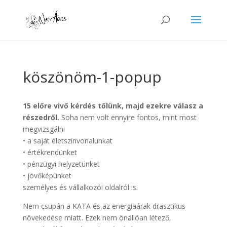
köszönöm-1-popup
15 előre vivő kérdés tőlünk, majd ezekre válasz a
részedről.
Soha nem volt ennyire fontos, mint most
megvizsgálni
• a saját életszínvonalunkat
• értékrendünket
• pénzügyi helyzetünket
• jövőképünket
személyes és vállalkozói oldalról is.
Nem csupán a KATA és az energiaárak drasztikus
növekedése miatt. Ezek nem önállóan létező,