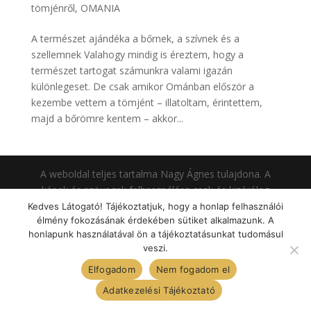
tömjénről
,
OMANIA
A természet ajándéka a bőrnek, a szívnek és a
szellemnek Valahogy mindig is éreztem, hogy a
természet tartogat számunkra valami igazán
különlegeset. De csak amikor Ománban először a
kezembe vettem a tömjént – illatoltam, érintettem,
majd a bőrömre kentem – akkor...
A weboldal teljes tartalma Nagy Ágnes tulajdona. A
képek és szövegek felhasználása csak és kizárólag
Nagy Ágnes engedélyével lehetséges.
Kedves Látogató! Tájékoztatjuk, hogy a honlap felhasználói
élmény fokozásának érdekében sütiket alkalmazunk. A
Kapcsolatfelvétel: Telefonszám:
+36 30 830 52 28
E-
honlapunk használatával ön a tájékoztatásunkat tudomásul
mail:
info@nagyagnes.hu
veszi.
Elfogadom
Nem fogadom el
Adatkezelési Tájékoztató