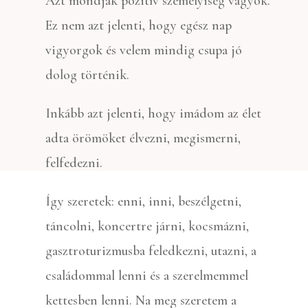
Azt mondják pozitív személyiség vagyok.
Ez nem azt jelenti, hogy egész nap
vigyorgok és velem mindig csupa jó
dolog történik.
Inkább azt jelenti, hogy imádom az élet
adta örömöket élvezni, megismerni,
felfedezni.
Így szeretek: enni, inni, beszélgetni,
táncolni, koncertre járni, kocsmázni,
gasztroturizmusba feledkezni, utazni, a
családommal lenni és a szerelmemmel
kettesben lenni. Na meg szeretem a