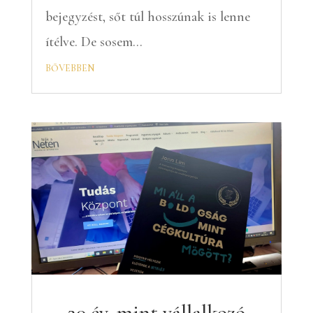
bejegyzést, sőt túl hosszúnak is lenne
ítélve. De sosem...
bővebben
20 év, mint vállalkozó