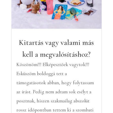
Kitartás vagy valami más
kell a megvalósításhoz?
Köszönöm!!! Elképesztőek vagytok!!!
Esküszöm boldoggá tett a
támogatásotok abban, hogy folytassam
az írást. Pedig nem adtam sok esélyt a
posztnak, hiszen szakmailag abszolút
rossz időpontban tettem ki a szombati