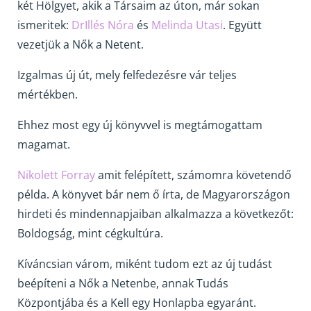
két Hölgyet, akik a Társaim az úton, már sokan
ismeritek:
DrIllés Nóra
és
Melinda Utasi
. Együtt
vezetjük a Nők a Netent.
Izgalmas új út, mely felfedezésre vár teljes
mértékben.
Ehhez most egy új könyvvel is megtámogattam
magamat.
Nikolett Forray
amit felépített, számomra követendő
példa. A könyvet bár nem ő írta, de Magyarországon
hirdeti és mindennapjaiban alkalmazza a következőt:
Boldogság, mint cégkultúra.
Kíváncsian várom, miként tudom ezt az új tudást
beépíteni a Nők a Netenbe, annak Tudás
Központjába és a Kell egy Honlapba egyaránt.