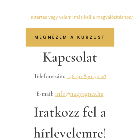
Kitartás vagy valami más kell a megvalósításhoz?
→
MEGNÉZEM A KURZUST
Kapcsolat
Telefonszám:
+36 30 830 52 28
E-mail:
info@nagyagnes.hu
Iratkozz fel a
hírlevelemre!