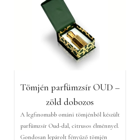
Tömjén parfümzsír OUD –
zöld dobozos
A legfinomabb ománi tömjénből készült
parfümzsír Oud-dal, citrusos élménnyel.
Gondosan lepárolt fényűző tömjén