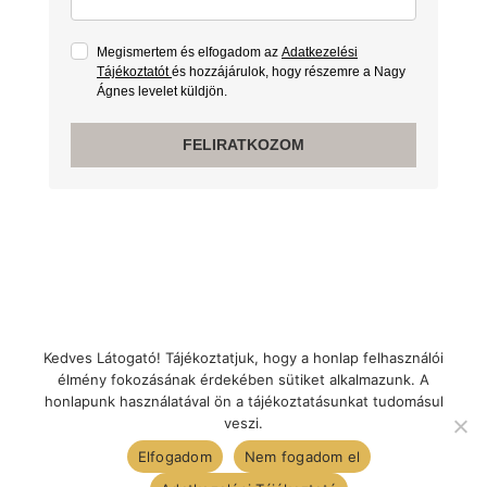
Megismertem és elfogadom az
Adatkezelési
Tájékoztatót
és hozzájárulok, hogy részemre a Nagy
Ágnes levelet küldjön.
FELIRATKOZOM
Kedves Látogató! Tájékoztatjuk, hogy a honlap felhasználói
élmény fokozásának érdekében sütiket alkalmazunk. A
A weboldal teljes tartalma Nagy Ágnes tulajdona. A
honlapunk használatával ön a tájékoztatásunkat tudomásul
képek és szövegek felhasználása csak és kizárólag
veszi.
Nagy Ágnes engedélyével lehetséges.
Elfogadom
Nem fogadom el
Kapcsolatfelvétel: Telefonszám:
+36 30 830 52 28
E-