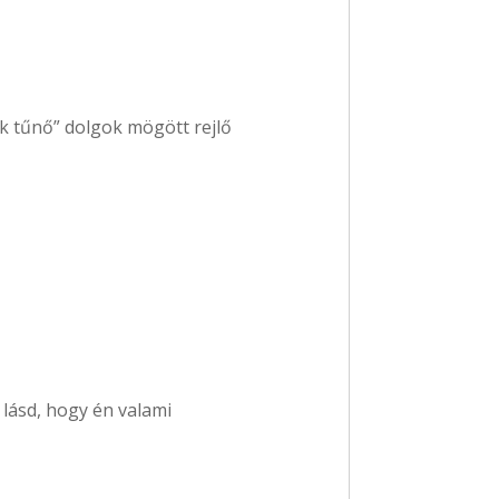
k tűnő” dolgok mögött rejlő
lásd, hogy én valami