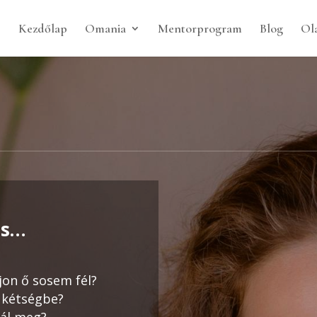
Kezdőlap
Omania
Mentorprogram
Blog
Ola
is…
ajon ő sosem fél?
 kétségbe?
rál meg?