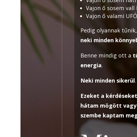
Vajon ő sosem vall
Vajon ő valami UFÓ
Pedig olyannak tűnik,
neki minden könny
Benne mindig ott a
t
energia
.
Neki minden sikerül
.
Ezeket a kérdéseket
hátam mögött vagy 
szembe kaptam meg