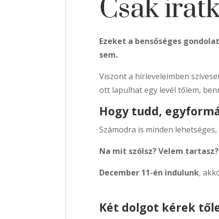
Csak iratk
Ezeket a bensőséges gondola
sem.
Viszont a hírleveleimben szíves
ott lapulhat egy levél tőlem, ben
Hogy tudd, egyform
Számodra is minden lehetséges,
Na mit szólsz? Velem tartasz?
December 11-én indulunk
, akk
Két dolgot kérek től