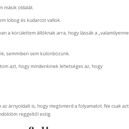
 másik oldalát.
em lobog és kudarcot vallok.
van a körülettem állóknak arra, hogy lássák a „valamilyenne
nk, semmiben sem különbözünk.
ítom azt, hogy mindenkinek lehetséges az, hogy
az árnyoldalt is, hogy megismerd a folyamatot. Ne csak azt 
ündöklöm reggeltől estig.