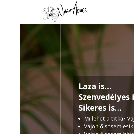
Laza is…
Szenvedélyes 
Sikeres is…
Mi lehet a titka? V
Vajon ő sosem esik
Vajon ő sosem hát