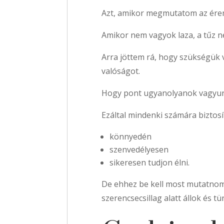
Azt, amikor megmutatom az érem
Amikor nem vagyok laza, a tűz n
Arra jöttem rá, hogy szükségük 
valóságot.
Hogy pont ugyanolyanok vagyu
Ezáltal mindenki számára biztos
könnyedén
szenvedélyesen
sikeresen tudjon élni.
De ehhez be kell most mutatnom 
szerencsecsillag alatt állok és t