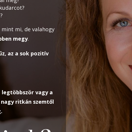
 kudarcot?
?
 mint mi, de valahogy
ebben megy
.
űz, az a sok pozitív
 legtöbbször vagy a
nagy ritkán szemtől
.