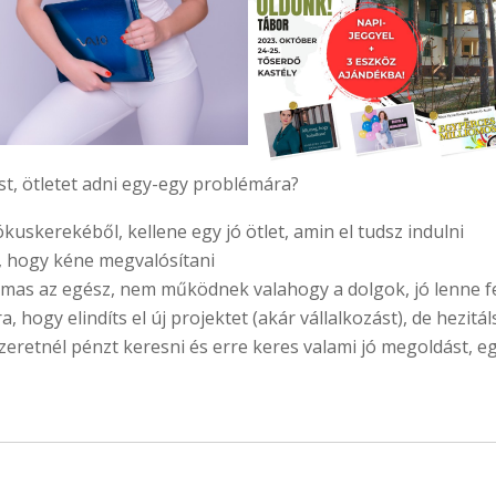
t, ötletet adni egy-egy problémára?
ókuskerekéből, kellene egy jó ötlet, amin el tudsz indulni
, hogy kéne megvalósítani
lmas az egész, nem működnek valahogy a dolgok, jó lenne fel
 hogy elindíts el új projektet (akár vállalkozást), de hezitál
zeretnél pénzt keresni és erre keres valami jó megoldást, eg