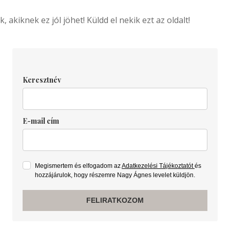
 akiknek ez jól jöhet! Küldd el nekik ezt az oldalt!
Keresztnév
E-mail cím
Megismertem és elfogadom az
Adatkezelési Tájékoztatót
és
hozzájárulok, hogy részemre Nagy Ágnes levelet küldjön.
FELIRATKOZOM