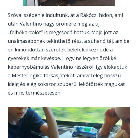
Szóval szépen elindultunk, át a Rákóczi hídon, ami
után Valentino nagy örömére még az új
„felhőkarcolót” is megcsodálhattuk. Majd jött az
unalmasabbnak tekinthető rész, a suhanó táj, amibe
én kimondottan szeretek belefeledkezni, de a
gyerekek már kevésbe. Hogy ne legyen örökké
képernyőbámulás Valentino részéről, így előkaptuk
a Mesterlogika társasjátékot, amivel elég hosszú
ideig és elég sokszor szuperül lekötötték magukat
és mi is természetesen.