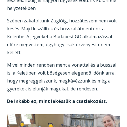
lesznek. Eddig is nagyon ügyesek voltunk különféle
helyzetekben.
Szépen zakatoltunk Zuglóig, hozzáteszem nem volt
késés. Majd leszálltuk és busszal átmentünk a
Keletibe. A jegyeket a Budapest GO alkalmazással
előre megvettem, úgyhogy csak érvényesítenem
kellett.
Mivel minden rendben ment a vonattal és a busszal
is, a Keletiben volt bőségesen elegendő időnk arra,
hogy megreggelizzünk, megkávézzunk és még a
gyerekek is elunják magukat, de rendesen.
De inkább ez, mint lekéssük a csatlakozást.