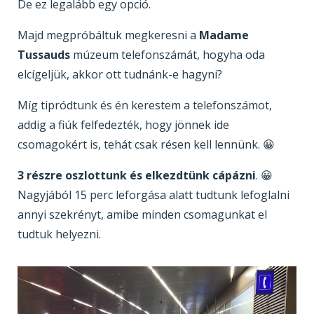
De ez legalább egy opció.
Majd megpróbáltuk megkeresni a
Madame
Tussauds
múzeum telefonszámát, hogyha oda
elcígeljük, akkor ott tudnánk-e hagyni?
Míg tipródtunk és én kerestem a telefonszámot,
addig a fiúk felfedezték, hogy jönnek ide
csomagokért is, tehát csak résen kell lennünk. 😀
3 részre oszlottunk és elkezdtünk cápázni
. 😀
Nagyjából 15 perc leforgása alatt tudtunk lefoglalni
annyi szekrényt, amibe minden csomagunkat el
tudtuk helyezni.