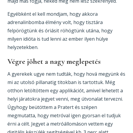
majd más fogja, neked meg nem lesz szekrényed.
Egyébként el kell mondjam, hogy akkora
adrenalinbomba élmény volt, hogy tisztára
felpörögtünk és óriásit röhögtünk utána, hogy
milyen idióta is tud lenni az ember ilyen hülye
helyzetekben.
Végre jöhet a nagy meglepetés
A gyerekek ugye nem tudták, hogy hová megyünk és
mi az utolsó pillanatig titokban is tartottuk. Még
otthon letöltöttem egy applikációt, amivel lehetett a
helyi járatokra jegyet venni, meg útvonalat tervezni.
Úgyhogy beütöttem a Pratert és szépen
megmutatta, hogy metróval igen gyorsan el tudjuk
érni a célt. Jegyet a metróállomáson vettem egy
digitális készülék segítségével kb. 3 perc alatt.