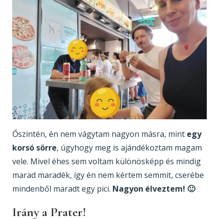
Őszintén, én nem vágytam nagyon másra, mint
egy
korsó sörre
, úgyhogy meg is ajándékoztam magam
vele. Mivel éhes sem voltam különösképp és mindig
marad maradék, így én nem kértem semmit, cserébe
mindenből maradt egy pici.
Nagyon élveztem! 🙂
Irány a Prater!