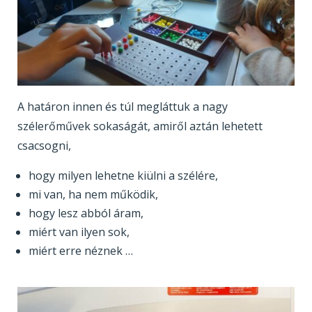
A határon innen és túl megláttuk a nagy
szélerőművek sokaságát, amiről aztán lehetett
csacsogni,
hogy milyen lehetne kiülni a szélére,
mi van, ha nem működik,
hogy lesz abból áram,
miért van ilyen sok,
miért erre néznek …