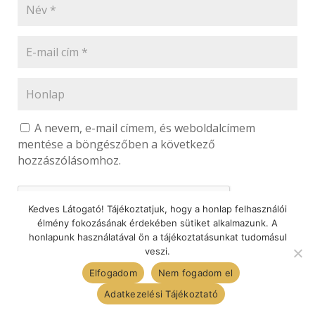
A nevem, e-mail címem, és weboldalcímem
mentése a böngészőben a következő
hozzászólásomhoz.
Kedves Látogató! Tájékoztatjuk, hogy a honlap felhasználói
élmény fokozásának érdekében sütiket alkalmazunk. A
honlapunk használatával ön a tájékoztatásunkat tudomásul
veszi.
Elfogadom
Nem fogadom el
HOZZÁSZÓLÁS ELKÜLDÉSE
Adatkezelési Tájékoztató