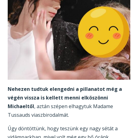
Nehezen tudtuk elengedni a pillanatot még a
végén vissza is kellett menni elköszönni
Michaeltől
, aztán szépen elhagytuk Madame
Tussauds viaszbirodalmát.
Úgy döntöttünk, hogy teszünk egy nagy sétát a
vidámparkban, mivel volt még egy bő óránk.