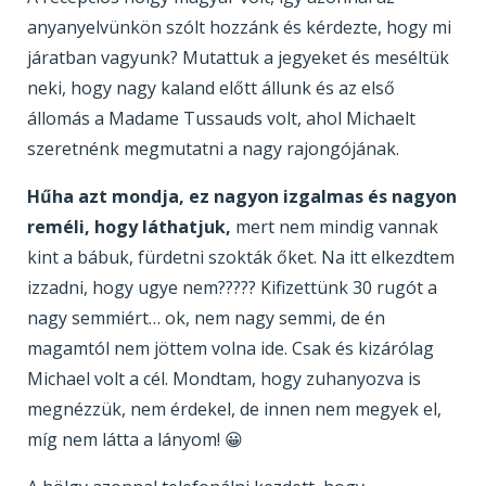
anyanyelvünkön szólt hozzánk és kérdezte, hogy mi
járatban vagyunk? Mutattuk a jegyeket és meséltük
neki, hogy nagy kaland előtt állunk és az első
állomás a Madame Tussauds volt, ahol Michaelt
szeretnénk megmutatni a nagy rajongójának.
Hűha azt mondja, ez nagyon izgalmas és nagyon
reméli, hogy láthatjuk,
mert nem mindig vannak
kint a bábuk, fürdetni szokták őket. Na itt elkezdtem
izzadni, hogy ugye nem????? Kifizettünk 30 rugót a
nagy semmiért… ok, nem nagy semmi, de én
magamtól nem jöttem volna ide. Csak és kizárólag
Michael volt a cél. Mondtam, hogy zuhanyozva is
megnézzük, nem érdekel, de innen nem megyek el,
míg nem látta a lányom! 😀