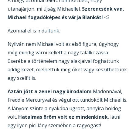
A hölgy azonnal telefonálni kezdett, hogy
utánajárjon, mi újság Michaellel.
Szerencsénk van,
Michael fogadóképes és várja Blankát!
<3
Azonnal el is indultunk.
Nyilván nem Michael volt az első figura, úgyhogy
még mindig várni kellett a nagy találkozásra.
Cserébe a történelem nagy alakjaival foghattunk
addig kezet, ölelhettük meg őket vagy készíthettünk
egy szelfit is.
Aztán jött a zenei nagy birodalom
Madonnával,
Freddie Mercuryval és végül ott tündökölt Michael is.
A lányom szinte a nyakába ugrott, annyira boldog
volt.
Hatalmas öröm volt ez mindenkinek
, látni
egy ilyen pici lány szemében a ragyogást!