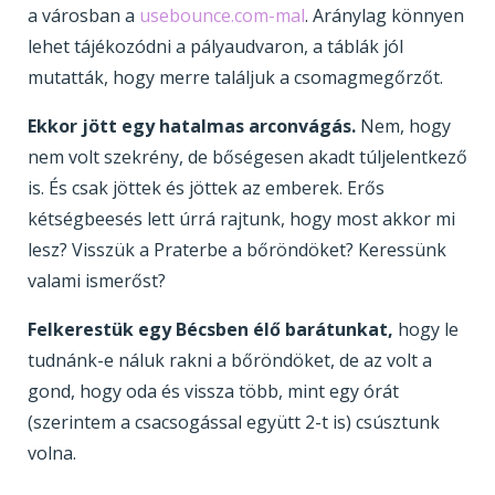
a városban a
usebounce.com-mal
. Aránylag könnyen
lehet tájékozódni a pályaudvaron, a táblák jól
mutatták, hogy merre találjuk a csomagmegőrzőt.
Ekkor jött egy hatalmas arconvágás.
Nem, hogy
nem volt szekrény, de bőségesen akadt túljelentkező
is. És csak jöttek és jöttek az emberek. Erős
kétségbeesés lett úrrá rajtunk, hogy most akkor mi
lesz? Visszük a Praterbe a bőröndöket? Keressünk
valami ismerőst?
Felkerestük egy Bécsben élő barátunkat,
hogy le
tudnánk-e náluk rakni a bőröndöket, de az volt a
gond, hogy oda és vissza több, mint egy órát
(szerintem a csacsogással együtt 2-t is) csúsztunk
volna.