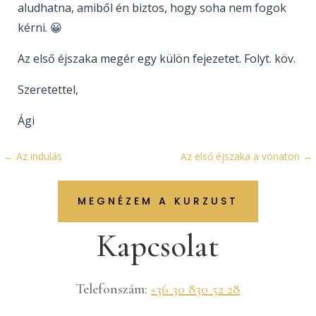
aludhatna, amiből én biztos, hogy soha nem fogok
kérni. 😀
Az első éjszaka megér egy külön fejezetet. Folyt. köv.
Szeretettel,
Ági
←
Az indulás
Az első éjszaka a vonaton
→
MEGNÉZEM A KURZUST
Kapcsolat
Telefonszám:
+36 30 830 52 28